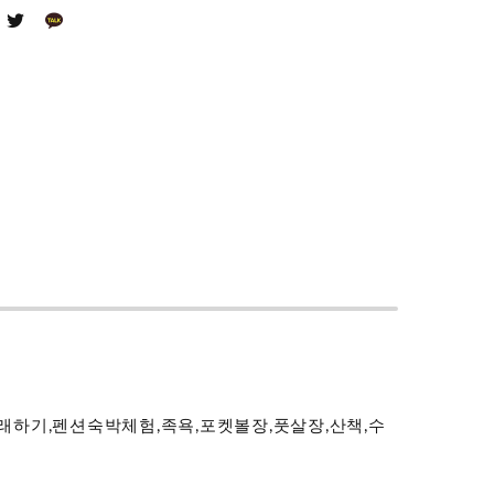
노래하기,펜션숙박체험,족욕,포켓볼장,풋살장,산책,수