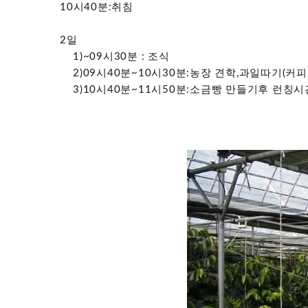
10시40분:취침
2일
1)~09시30분 : 조식
2)09시40분~10시30분:농장 견학,과일따기(커피,
3)10시40분~11시50분:소금빵 만들기후 런칭시