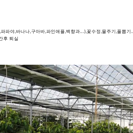
파파야,바나나,구아바,파인애플,백향과...),꽃수정,물주기,풀뽑기..
간후 퇴실